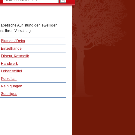
abetische Auflistung der jeweiligen
ns Ihren Vorschlag.
Blumen / Deko
Einzelhandel
Friseur, Kosmetik
Handwerk
Lebensmittel
Porzellan
Reinigungen
Sonstiges