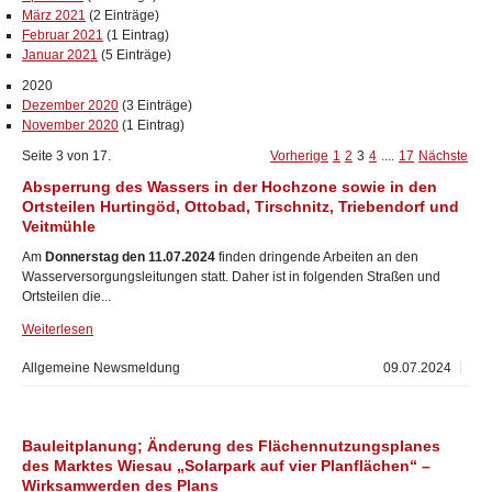
März 2021
(2 Einträge)
Februar 2021
(1 Eintrag)
Januar 2021
(5 Einträge)
2020
Dezember 2020
(3 Einträge)
November 2020
(1 Eintrag)
Seite 3 von 17.
Vorherige
1
2
3
4
....
17
Nächste
Absperrung des Wassers in der Hochzone sowie in den
Ortsteilen Hurtingöd, Ottobad, Tirschnitz, Triebendorf und
Veitmühle
Am
Donnerstag den 11.07.2024
finden dringende Arbeiten an den
Wasserversorgungsleitungen statt. Daher ist in folgenden Straßen und
Ortsteilen die...
Weiterlesen
Allgemeine Newsmeldung
09.07.2024
Bauleitplanung; Änderung des Flächennutzungsplanes
des Marktes Wiesau „Solarpark auf vier Planflächen“ –
Wirksamwerden des Plans