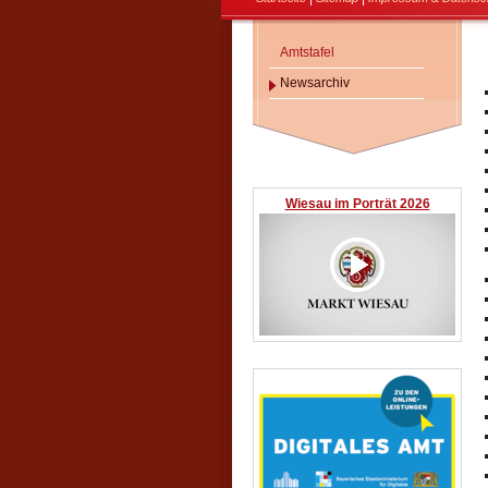
Amtstafel
Newsarchiv
Wiesau im Porträt 2026