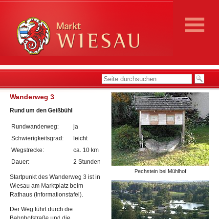
Wanderweg 3
Rund um den Geißbühl
Rundwanderweg:
ja
Schwierigkeitsgrad:
leicht
Wegstrecke:
ca. 10 km
Dauer:
2 Stunden
Pechstein bei Mühlhof
Startpunkt des Wanderweg 3 ist in
Wiesau am Marktplatz beim
Rathaus (Informationstafel).
Der Weg führt durch die
Bahnhofstraße und die