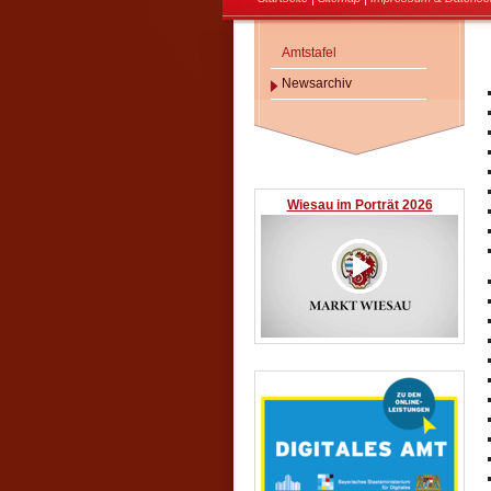
Amtstafel
Newsarchiv
Wiesau im Porträt 2026