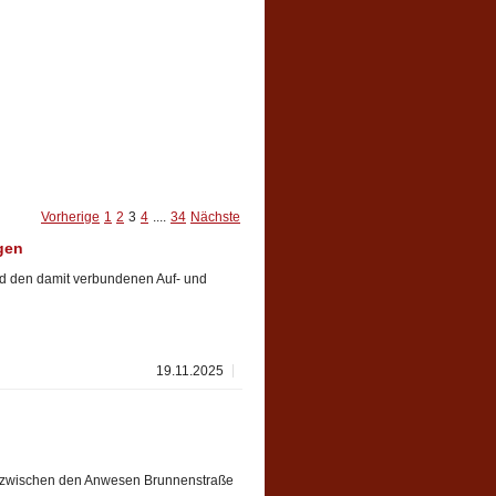
Vorherige
1
2
3
4
....
34
Nächste
gen
nd den damit verbundenen Auf- und
19.11.2025
e zwischen den Anwesen Brunnenstraße