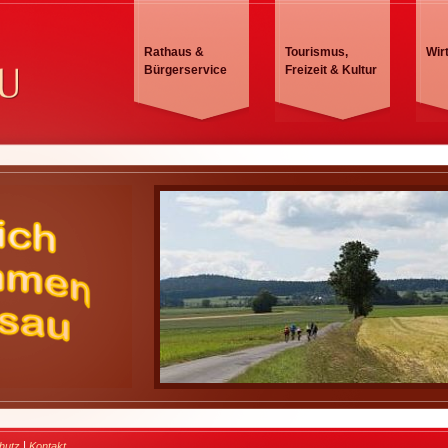
Rathaus &
Tourismus,
Wir
Bürgerservice
Freizeit & Kultur
|
hutz
Kontakt