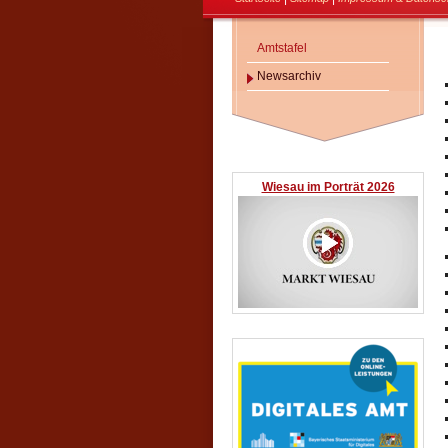
Amtstafel
Newsarchiv
Wiesau im Porträt 2026