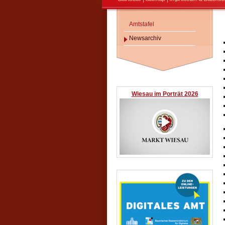
Amtstafel
Newsarchiv
Wiesau im Porträt 2026