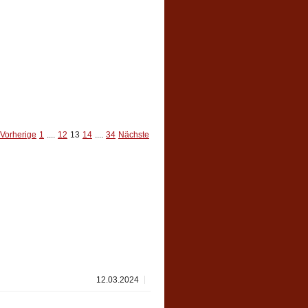
Vorherige
1
....
12
13
14
....
34
Nächste
12.03.2024