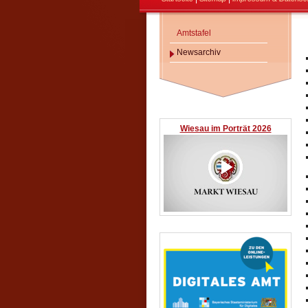
Amtstafel
Newsarchiv
Wiesau im Porträt 2026