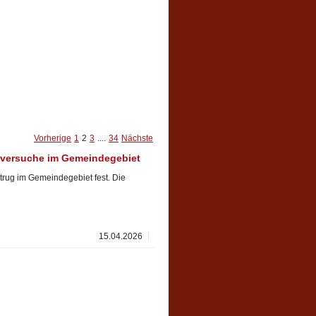
Vorherige
1
2
3
....
34
Nächste
gsversuche im Gemeindegebiet
etrug im Gemeindegebiet fest. Die
15.04.2026