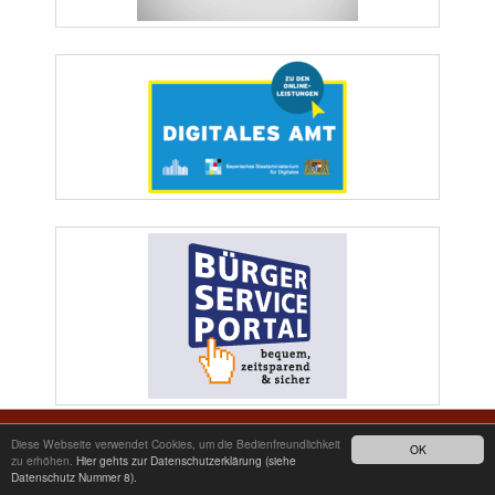
Markt Wiesau | Marktplatz 1 | 95676 Wiesau | Telefon: 09634/9200-0 | Telefax:
Diese Webseite verwendet Cookies, um die Bedienfreundlichkeit
OK
09634/2511 | E-Mail: poststelle@wiesau.de
zu erhöhen.
Hier gehts zur Datenschutzerklärung (siehe
Datenschutz Nummer 8).