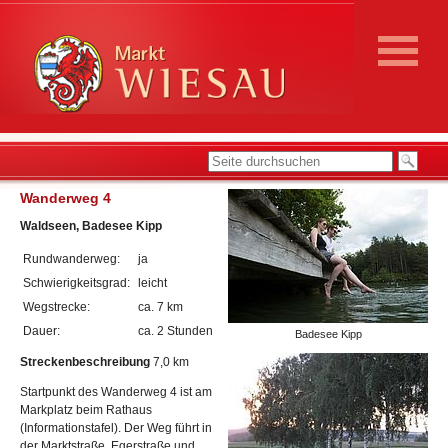
Wanderweg 4
Waldseen, Badesee Kipp
Rundwanderweg:
ja
Schwierigkeitsgrad:
leicht
Wegstrecke:
ca. 7 km
Dauer:
ca. 2 Stunden
Badesee Kipp
Streckenbeschreibung
7,0 km
Startpunkt des Wanderweg 4 ist am
Markplatz beim Rathaus
(Informationstafel). Der Weg führt in
der Marktstraße, Egerstraße und