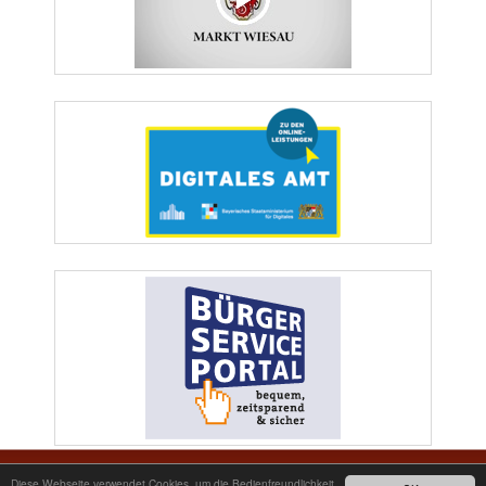
Markt Wiesau | Marktplatz 1 | 95676 Wiesau | Telefon: 09634/9200-0 | Telefax:
Diese Webseite verwendet Cookies, um die Bedienfreundlichkeit