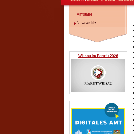
Amtstafel
Newsarchiv
Wiesau im Porträt 2026