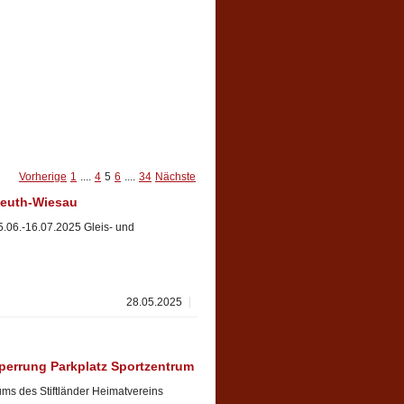
Vorherige
1
....
4
5
6
....
34
Nächste
Reuth-Wiesau
5.06.-16.07.2025 Gleis- und
28.05.2025
Sperrung Parkplatz Sportzentrum
ms des Stiftländer Heimatvereins