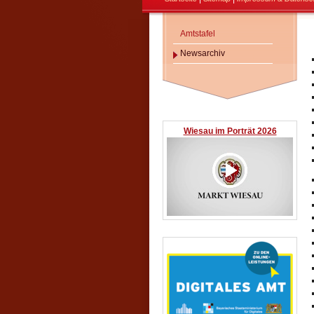
Amtstafel
Newsarchiv
Wiesau im Porträt 2026