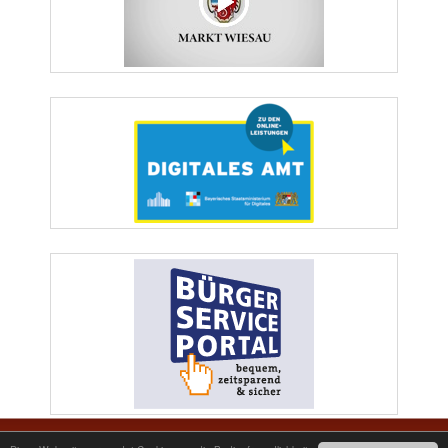
Markt Wiesau | Marktplatz 1 | 95676 Wiesau | Telefon: 09634/9200-0 | Telefax: