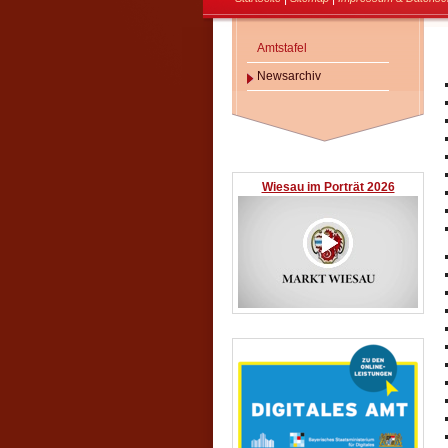
Amtstafel
Newsarchiv
Wiesau im Porträt 2026