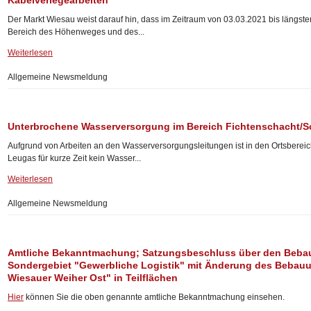
Kabelverlegearbeiten
Der Markt Wiesau weist darauf hin, dass im Zeitraum von 03.03.2021 bis längst
Bereich des Höhenweges und des...
Weiterlesen
Allgemeine Newsmeldung
Unterbrochene Wasserversorgung im Bereich Fichtenschacht/
Aufgrund von Arbeiten an den Wasserversorgungsleitungen ist in den Ortsberei
Leugas für kurze Zeit kein Wasser...
Weiterlesen
Allgemeine Newsmeldung
Amtliche Bekanntmachung; Satzungsbeschluss über den Beba
Sondergebiet "Gewerbliche Logistik" mit Änderung des Bebauu
Wiesauer Weiher Ost" in Teilflächen
Hier
können Sie die oben genannte amtliche Bekanntmachung einsehen.