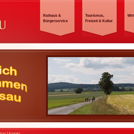
Rathaus &
Tourismus,
Wir
Bürgerservice
Freizeit & Kultur
|
hutz
Kontakt