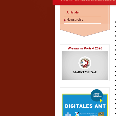
Amtstafel
Newsarchiv
Wiesau im Porträt 2026