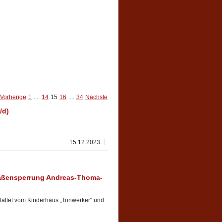
Vorherige
1
....
14
15
16
....
34
Nächste
/d)
15.12.2023
raßensperrung Andreas-Thoma-
taltet vom Kinderhaus „Tonwerker“ und