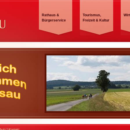
Rathaus &
Tourismus,
Wir
Bürgerservice
Freizeit & Kultur
|
hutz
Kontakt