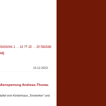
Vorherige
1
....
14
15
16
....
34
Nächste
/d)
15.12.2023
raßensperrung Andreas-Thoma-
taltet vom Kinderhaus „Tonwerker“ und