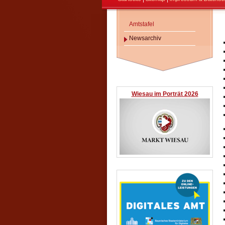
Amtstafel
Newsarchiv
Wiesau im Porträt 2026