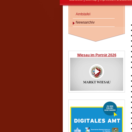
Amtstafel
Newsarchiv
Wiesau im Porträt 2026