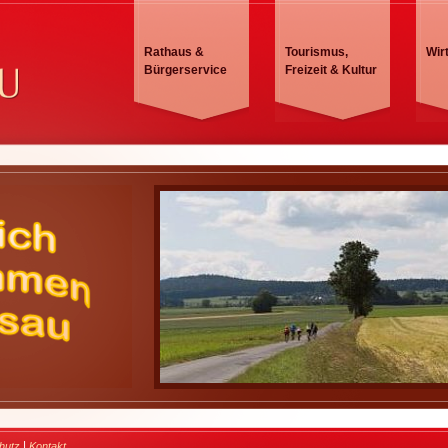
Rathaus &
Tourismus,
Wir
Bürgerservice
Freizeit & Kultur
|
hutz
Kontakt