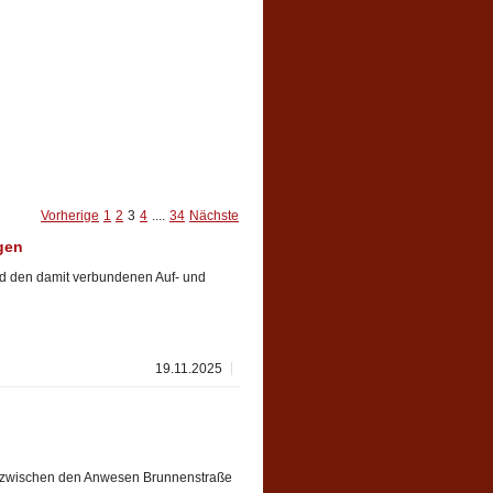
Vorherige
1
2
3
4
....
34
Nächste
gen
nd den damit verbundenen Auf- und
19.11.2025
e zwischen den Anwesen Brunnenstraße