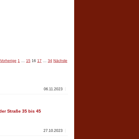
Vorherige
1
....
15
16
17
....
34
Nächste
06.11.2023
er Straße 35 bis 45
27.10.2023