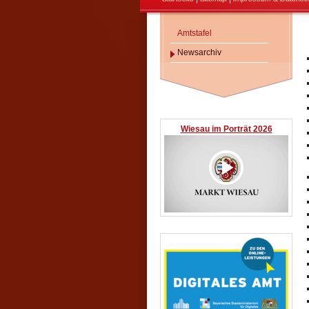
Amtstafel
Newsarchiv
Wiesau im Porträt 2026