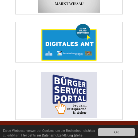
Markt Wiesau | Marktplatz 1 | 95676 Wiesau | Telefon: 09634/9200-0 | Telefax:
Diese Webseite verwendet Cookies, um die Bedienfreundlichkeit
OK
09634/2511 | E-Mail: poststelle@wiesau.de
zu erhöhen.
Hier gehts zur Datenschutzerklärung (siehe