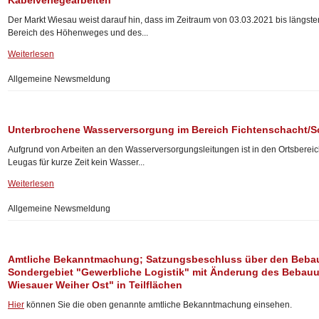
Kabelverlegearbeiten
Der Markt Wiesau weist darauf hin, dass im Zeitraum von 03.03.2021 bis längst
Bereich des Höhenweges und des...
Weiterlesen
Allgemeine Newsmeldung
Unterbrochene Wasserversorgung im Bereich Fichtenschacht/
Aufgrund von Arbeiten an den Wasserversorgungsleitungen ist in den Ortsberei
Leugas für kurze Zeit kein Wasser...
Weiterlesen
Allgemeine Newsmeldung
Amtliche Bekanntmachung; Satzungsbeschluss über den Beba
Sondergebiet "Gewerbliche Logistik" mit Änderung des Bebauu
Wiesauer Weiher Ost" in Teilflächen
Hier
können Sie die oben genannte amtliche Bekanntmachung einsehen.