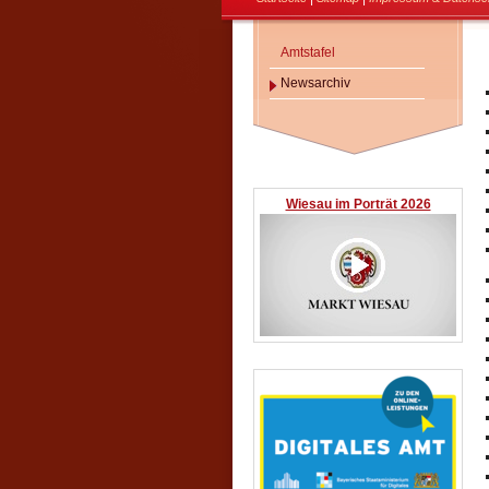
Amtstafel
Newsarchiv
Wiesau im Porträt 2026