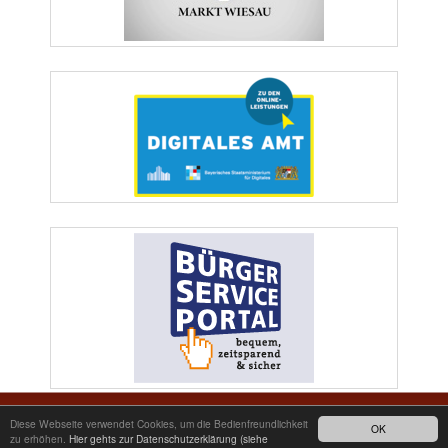
Markt Wiesau | Marktplatz 1 | 95676 Wiesau | Telefon: 09634/9200-0 | Telefax:
Diese Webseite verwendet Cookies, um die Bedienfreundlichkeit
OK
09634/2511 | E-Mail: poststelle@wiesau.de
zu erhöhen.
Hier gehts zur Datenschutzerklärung (siehe