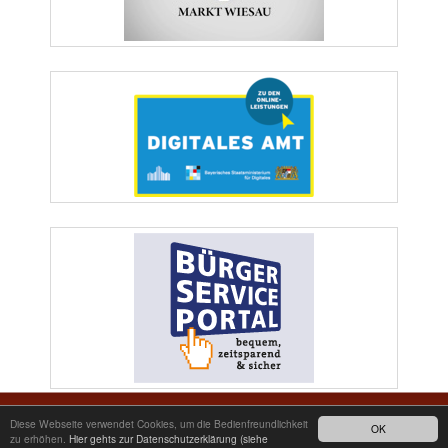
Markt Wiesau | Marktplatz 1 | 95676 Wiesau | Telefon: 09634/9200-0 | Telefax:
Diese Webseite verwendet Cookies, um die Bedienfreundlichkeit
OK
09634/2511 | E-Mail: poststelle@wiesau.de
zu erhöhen.
Hier gehts zur Datenschutzerklärung (siehe