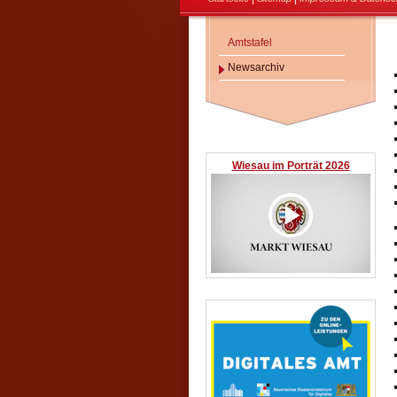
Amtstafel
Newsarchiv
Wiesau im Porträt 2026