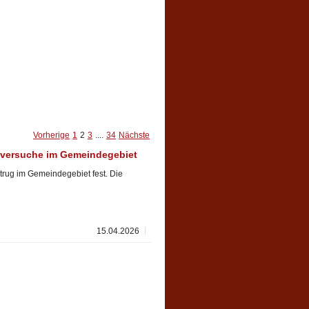
Vorherige
1
2
3
....
34
Nächste
gsversuche im Gemeindegebiet
etrug im Gemeindegebiet fest. Die
15.04.2026