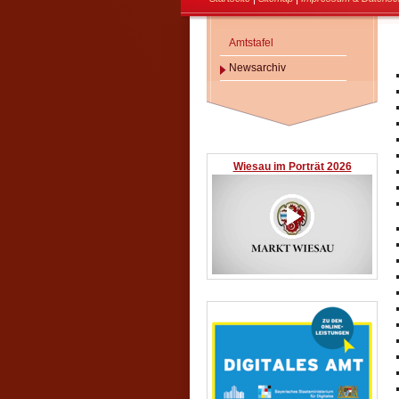
Amtstafel
Newsarchiv
Wiesau im Porträt 2026