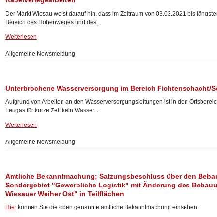
Kabelverlegearbeiten
Der Markt Wiesau weist darauf hin, dass im Zeitraum von 03.03.2021 bis längst
Bereich des Höhenweges und des...
Weiterlesen
Allgemeine Newsmeldung
Unterbrochene Wasserversorgung im Bereich Fichtenschacht/
Aufgrund von Arbeiten an den Wasserversorgungsleitungen ist in den Ortsberei
Leugas für kurze Zeit kein Wasser...
Weiterlesen
Allgemeine Newsmeldung
Amtliche Bekanntmachung; Satzungsbeschluss über den Beba
Sondergebiet "Gewerbliche Logistik" mit Änderung des Bebauu
Wiesauer Weiher Ost" in Teilflächen
Hier
können Sie die oben genannte amtliche Bekanntmachung einsehen.