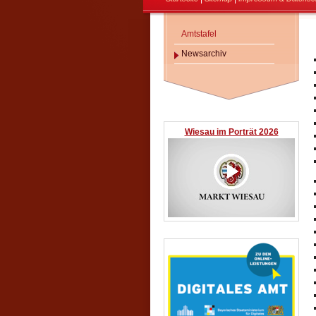
Amtstafel
Newsarchiv
Wiesau im Porträt 2026