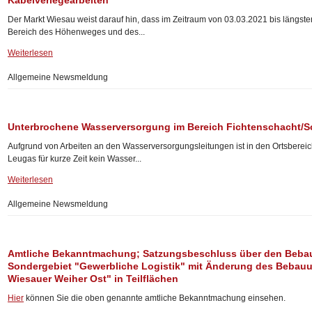
Kabelverlegearbeiten
Der Markt Wiesau weist darauf hin, dass im Zeitraum von 03.03.2021 bis längst
Bereich des Höhenweges und des...
Weiterlesen
Allgemeine Newsmeldung
Unterbrochene Wasserversorgung im Bereich Fichtenschacht/
Aufgrund von Arbeiten an den Wasserversorgungsleitungen ist in den Ortsberei
Leugas für kurze Zeit kein Wasser...
Weiterlesen
Allgemeine Newsmeldung
Amtliche Bekanntmachung; Satzungsbeschluss über den Beba
Sondergebiet "Gewerbliche Logistik" mit Änderung des Bebauu
Wiesauer Weiher Ost" in Teilflächen
Hier
können Sie die oben genannte amtliche Bekanntmachung einsehen.